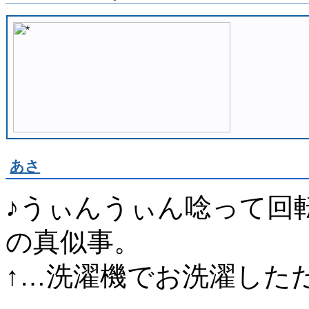
あさ
♪うぃんうぃん唸って回
の真似事。
↑…洗濯機でお洗濯した