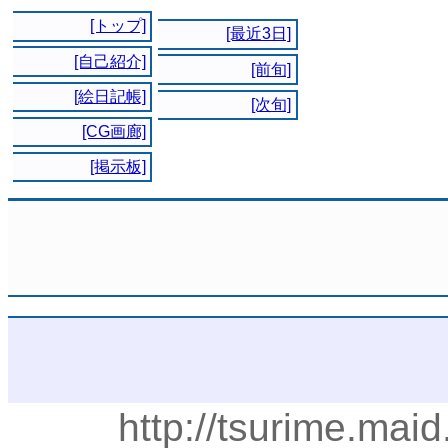
[トップ]
[最近3日]
[自己紹介]
[前旬]
[絵日記帳]
[次旬]
[CG画廊]
[掲示板]
http://tsurime.mai