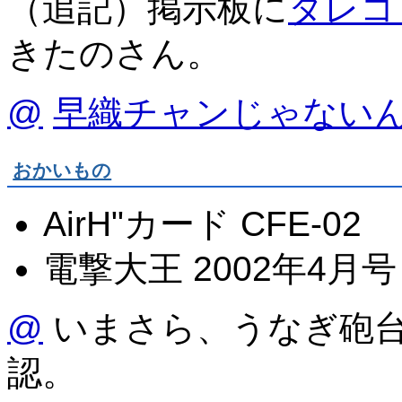
（追記）掲示板に
タレコ
きたのさん。
@
早織チャンじゃない
おかいもの
AirH"カード CFE-02
電撃大王 2002年4月号
@
いまさら、うなぎ砲台3
認。