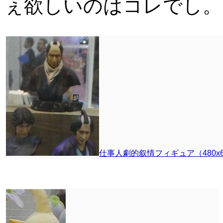
ぇ欲しいのはコレでし。
仕事人劇的叙情フィギュア（480x640 /