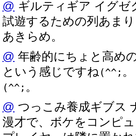
@
ギルティギア イグゼ
試遊するための列あまり
あきらめ。
@
年齢的にちょと高めの
という感じですね
。
(^^;
。
(^^;
@
つっこみ養成ギブス 
漫才で、ボケをコンピュ