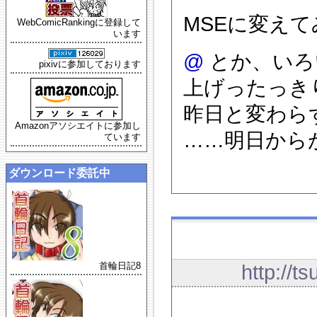
MSEに変え
WebComicRankingに登録して
います
@
とか、いろい
pixivに参加しております
上げったっき
昨日と変わらず
Amazonアソシエイトに参加し
……明日から
ています
ダウンロード委託中
首輪日記8
http://t