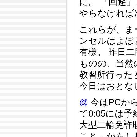
に。 「回避
やらなければ
これらが、ま
ンセルはよほ
有様。 昨日
ものの、当然
教習所行った
今日はおとな
@
今はPCか
て0:05に
大型二輪免許
こと」かもし