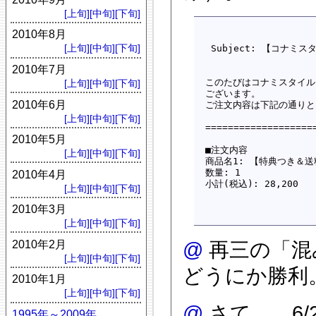
[上旬]
[中旬]
[下旬]
2010年8月
[上旬]
[中旬]
[下旬]
 Subject: 【コナミ
2010年7月
このたびはコナミスタイル
[上旬]
[中旬]
[下旬]
ございます。

2010年6月
ご注文内容は下記の通りと
[上旬]
[中旬]
[下旬]
===================
2010年5月
■注文内容

[上旬]
[中旬]
[下旬]
商品名1: 【特典つき＆送
数量: 1

2010年4月
[上旬]
[中旬]
[下旬]
2010年3月
[上旬]
[中旬]
[下旬]
2010年2月
@
再三の「混
[上旬]
[中旬]
[下旬]
どうにか勝利
2010年1月
[上旬]
[中旬]
[下旬]
@
さて……6
1995年～2009年