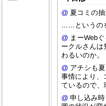
@
夏コミの抽
……というの
@
まーWebぐ
ークルさんは
わるいのか。
@
アチシも夏
事情により、
ているので、
@
申し込み時