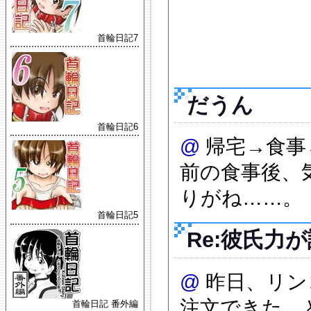
首輪日記7
だうん
首輪日記6
@
帰宅→食事
前の食事後、気
りがね……。
首輪日記5
Re:彼氏力
@
昨日、リン
注文できた、
首輪日記 番外編