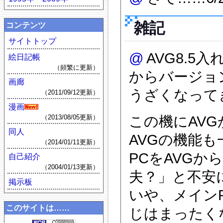
雑記
コンテンツ
サイトトップ
@
AVG8.5
絵日記帳
（頻繁に更新）
からバージョ
画廊
うざくなって
（2011/09/12更新）
漫画
この機にAVG
（2013/08/05更新）
同人
AVGの機能
（2014/01/11更新）
PCをAVGか
自己紹介
（2004/01/13更新）
夫？」と不安
掲示板
いや、メイン
このサイトは……
じはまったく