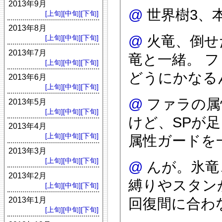
2013年9月
@
世界樹3、
[上旬]
[中旬]
[下旬]
2013年8月
@
火竜、倒せ
[上旬]
[中旬]
[下旬]
2013年7月
竜と一緒。 
[上旬]
[中旬]
[下旬]
どうにかなる
2013年6月
[上旬]
[中旬]
[下旬]
@
ファラの属
2013年5月
[上旬]
[中旬]
[下旬]
けど、SPが
2013年4月
[上旬]
[中旬]
[下旬]
属性ガードを
2013年3月
[上旬]
[中旬]
[下旬]
@
んが。氷竜、
2013年2月
縛りやスタン
[上旬]
[中旬]
[下旬]
回復間に合わ
2013年1月
[上旬]
[中旬]
[下旬]