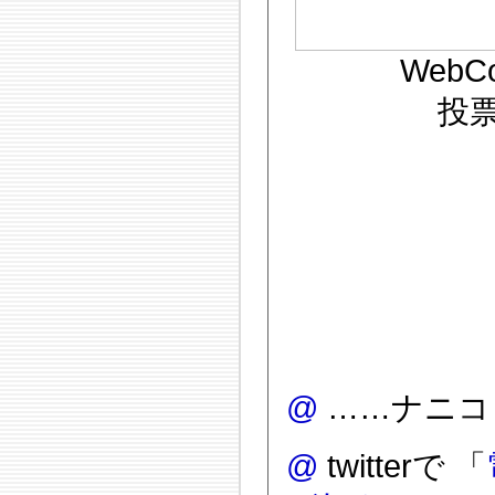
WebC
投
@
……ナニコ
@
twitterで 「