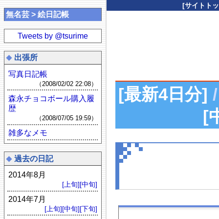
[サイトトッ
無名芸 > 絵日記帳
Tweets by @tsurime
出張所
写真日記帳
（2008/02/02 22:08）
[最新4日分]
/
森永チョコボール購入履
歴
[
（2008/07/05 19:59）
雑多なメモ
過去の日記
2014年8月
[上旬]
[中旬]
2014年7月
[上旬]
[中旬]
[下旬]