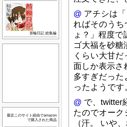
@
アチシは「
ればそのうち
ょ？」程度で
首輪日記 総集編
ゴ大福を砂糖
くらい大甘だ
面しか表示さ
多すぎだった
ったようです
@
で、twit
たのでオーク
最近このサイト経由でamazon
で購入された商品
（汗。 いや