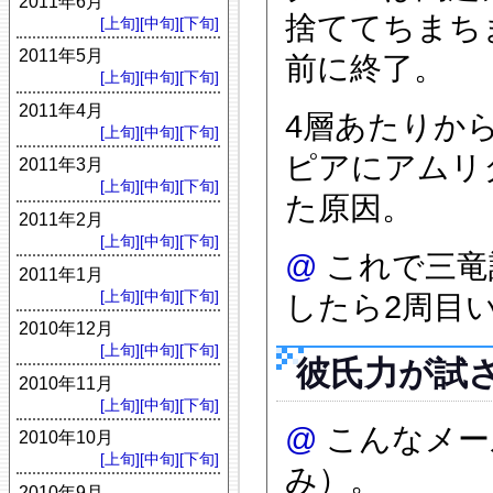
2011年6月
捨ててちまち
[上旬]
[中旬]
[下旬]
2011年5月
前に終了。
[上旬]
[中旬]
[下旬]
2011年4月
4層あたりか
[上旬]
[中旬]
[下旬]
ピアにアムリ
2011年3月
[上旬]
[中旬]
[下旬]
た原因。
2011年2月
[上旬]
[中旬]
[下旬]
@
これで三竜
2011年1月
[上旬]
[中旬]
[下旬]
したら2周目
2010年12月
[上旬]
[中旬]
[下旬]
彼氏力が試
2010年11月
[上旬]
[中旬]
[下旬]
@
こんなメー
2010年10月
[上旬]
[中旬]
[下旬]
み）。
2010年9月