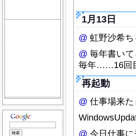
1月13日
@
虹野沙希ち
@
毎年書いて
毎年……16
再起動
@
仕事場来たら
WindowsU
@
今日仕事に