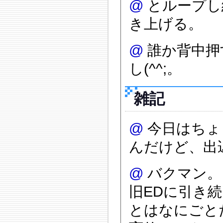
@
とループし
き上げる。
@
誰か背中押
し(^^;。
雑記
@
今日はちょ
んだけど、出
@
バクマン。
旧EDに引き
とはなにごと