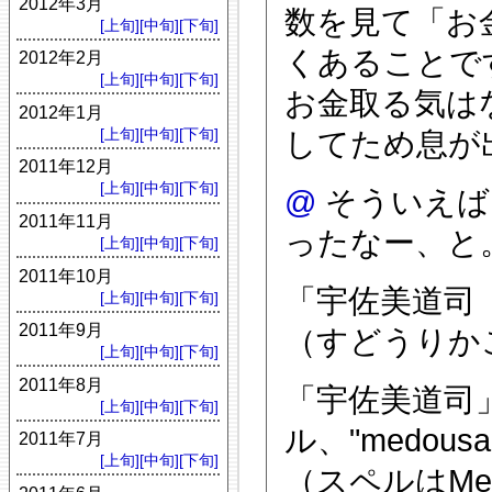
2012年3月
数を見て「お
[上旬]
[中旬]
[下旬]
くあることで
2012年2月
[上旬]
[中旬]
[下旬]
お金取る気は
2012年1月
[上旬]
[中旬]
[下旬]
してため息が出
2011年12月
[上旬]
[中旬]
[下旬]
@
そういえば
2011年11月
ったなー、と
[上旬]
[中旬]
[下旬]
2011年10月
「宇佐美道司
[上旬]
[中旬]
[下旬]
2011年9月
（すどうりか
[上旬]
[中旬]
[下旬]
2011年8月
「宇佐美道司
[上旬]
[中旬]
[下旬]
ル、"medous
2011年7月
[上旬]
[中旬]
[下旬]
（スペルはMe