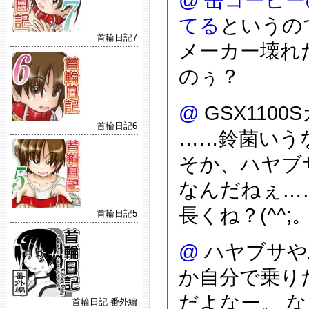
てる
というの
首輪日記7
メーカー壊れ
のぅ？
@
GSX110
首輪日記6
……鈴菌いう
そか、ハヤブサ
なんだねぇ…
長くね？(^^;
首輪日記5
@
ハヤブサや
か自分で乗り
だよなー。 
首輪日記 番外編