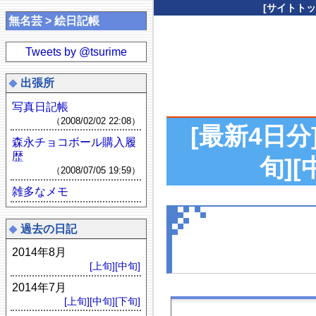
[サイトトッ
無名芸 > 絵日記帳
Tweets by @tsurime
出張所
写真日記帳
（2008/02/02 22:08）
[最新4日分
森永チョコボール購入履
歴
旬]
[
（2008/07/05 19:59）
雑多なメモ
過去の日記
2014年8月
[上旬]
[中旬]
2014年7月
[上旬]
[中旬]
[下旬]