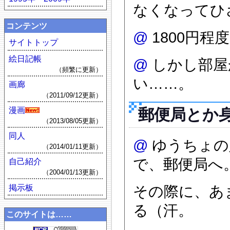
なくなってひ
コンテンツ
@
1800円
サイトトップ
絵日記帳
@
しかし部屋
（頻繁に更新）
い……。
画廊
（2011/09/12更新）
郵便局とか
漫画
（2013/08/05更新）
同人
@
ゆうちょの
（2014/01/11更新）
で、郵便局へ
自己紹介
（2004/01/13更新）
掲示板
その際に、あ
る（汗。
このサイトは……