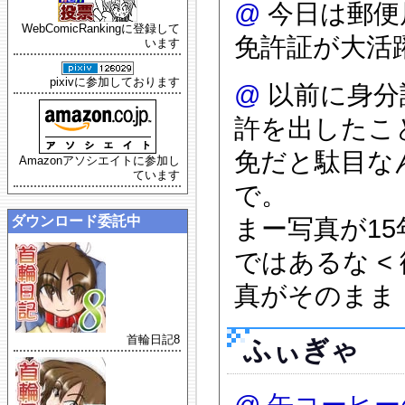
@
今日は郵便
WebComicRankingに登録して
免許証が大活
います
pixivに参加しております
@
以前に身分
許を出したこ
免だと駄目な
Amazonアソシエイトに参加し
ています
で。
ダウンロード委託中
まー写真が1
ではあるな 
真がそのまま
首輪日記8
ふぃぎゃ
@
缶コーヒー