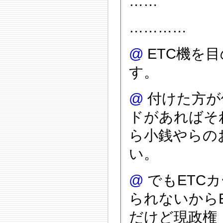
……
…………
@
ETC機を
す。
@
付けた方が
ドがあればそ
ら小銭やらの
い。
@
でもETC
られないから
だけど現政権