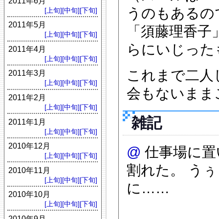
2011年6月
うのもあるの
[上旬]
[中旬]
[下旬]
2011年5月
「須藤理香子
[上旬]
[中旬]
[下旬]
らにいじった
2011年4月
[上旬]
[中旬]
[下旬]
これまで二人
2011年3月
[上旬]
[中旬]
[下旬]
会もないまま
2011年2月
[上旬]
[中旬]
[下旬]
雑記
2011年1月
[上旬]
[中旬]
[下旬]
2010年12月
@
仕事場に置
[上旬]
[中旬]
[下旬]
割れた。 う
2010年11月
[上旬]
[中旬]
[下旬]
に……
2010年10月
[上旬]
[中旬]
[下旬]
2010年9月