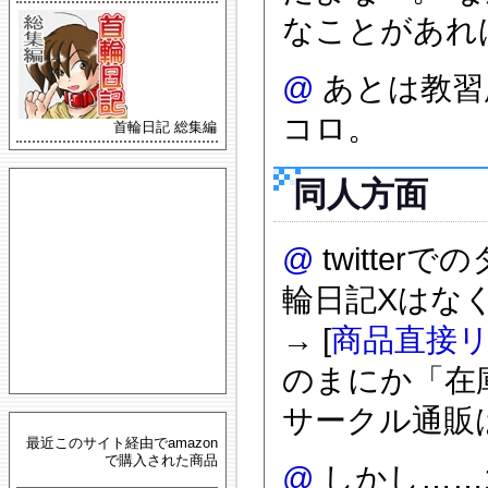
なことがあれ
@
あとは教習
コロ。
首輪日記 総集編
同人方面
@
twitte
輪日記Xはな
→ [
商品直接
のまにか「在
サークル通販
最近このサイト経由でamazon
で購入された商品
@
しかし……