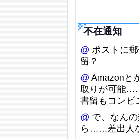
不在通知
@
ポストに郵
留？
@
Amazo
取りが可能…
書留もコンビ
@
で、なんの
ら……差出人