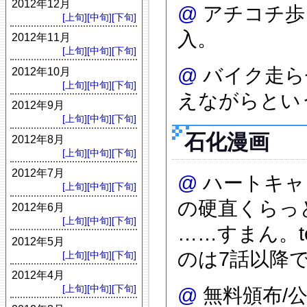
2012年12月
@
アチコチ歩
[上旬]
[中旬]
[下旬]
入。
2012年11月
[上旬]
[中旬]
[下旬]
@
バイク走ら
2012年10月
[上旬]
[中旬]
[下旬]
えながらとい
2012年9月
[上旬]
[中旬]
[下旬]
石化漫画
2012年8月
[上旬]
[中旬]
[下旬]
2012年7月
@
ハートキャ
[上旬]
[中旬]
[下旬]
の硬直くらっ
2012年6月
[上旬]
[中旬]
[下旬]
……すまん。t
2012年5月
のは7話以降で
[上旬]
[中旬]
[下旬]
2012年4月
[上旬]
[中旬]
[下旬]
@
無料頒布/