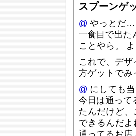
スプーンゲ
@
やっとだ…
一食目で出た
ことやら。 
これで、デザ
方ゲットでみ
@
にしても当
今日は通って
たんだけど、
できるんだよ
通ってるお店