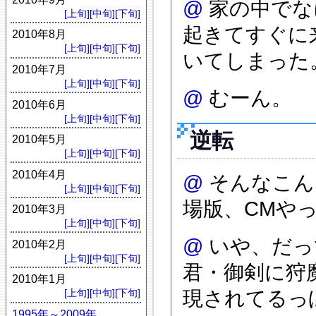
@
家の中でな
[上旬]
[中旬]
[下旬]
起きてすぐに
2010年8月
[上旬]
[中旬]
[下旬]
いてしまった
2010年7月
[上旬]
[中旬]
[下旬]
@
むーん。
2010年6月
[上旬]
[中旬]
[下旬]
逆転
2010年5月
[上旬]
[中旬]
[下旬]
2010年4月
@
そんなこん
[上旬]
[中旬]
[下旬]
場版、CMや
2010年3月
[上旬]
[中旬]
[下旬]
@
いや、だっ
2010年2月
[上旬]
[中旬]
[下旬]
君・御剣に狩
2010年1月
現されてるっぽ
[上旬]
[中旬]
[下旬]
1995年～2009年