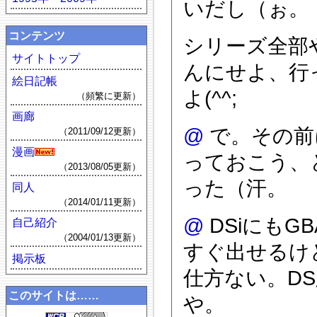
いだし（ぉ。
コンテンツ
シリーズ全部
サイトトップ
んにせよ、行
絵日記帳
よ(^^;
（頻繁に更新）
画廊
@
で。その前
（2011/09/12更新）
漫画
っておこう、と
（2013/08/05更新）
った（汗。
同人
（2014/01/11更新）
@
DSiにもG
自己紹介
（2004/01/13更新）
すぐ出せるけ
掲示板
仕方ない。D
このサイトは……
や。