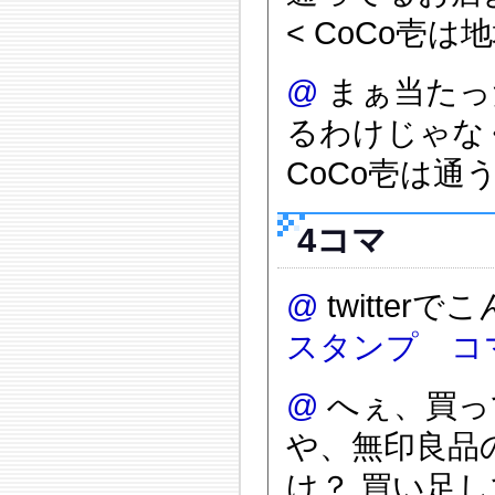
< CoCo壱
@
まぁ当たっ
るわけじゃな
CoCo壱は通う
4コマ
@
twitter
スタンプ コ
@
へぇ、買っ
や、無印良品
け？ 買い足