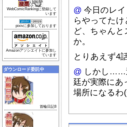
@
今日のレイ
WebComicRankingに登録して
います
らやってたけ
pixivに参加しております
ど、ちゃんと
か。
Amazonアソシエイトに参加し
とりあえず4
ています
ダウンロード委託中
@
しかし……逆
廷が実際にあ
場所になるわ(^
首輪日記8