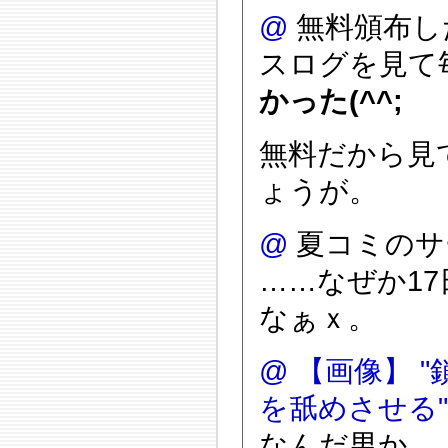
@
無料頒布し
スログを見て
かった(^^;
無料だから見
ょうが。
@
夏コミのサ
……なぜか1
なぁｘ。
@
【画像】 
を舐めさせる
なんだ男か…