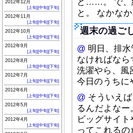
ど……。 で
2012年12月
[上旬]
[中旬]
[下旬]
と。 なかな
2012年11月
[上旬]
[中旬]
[下旬]
週末の過ご
2012年10月
[上旬]
[中旬]
[下旬]
2012年9月
@
明日、排水
[上旬]
[中旬]
[下旬]
なければなら
2012年8月
[上旬]
[中旬]
[下旬]
洗濯やら、風
2012年7月
今日のうちに
[上旬]
[中旬]
[下旬]
2012年6月
@
そういえば
[上旬]
[中旬]
[下旬]
2012年5月
るんだよなー
[上旬]
[中旬]
[下旬]
ビッグサイト
2012年4月
[上旬]
[中旬]
[下旬]
ってこれるの