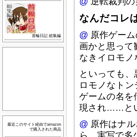
@
逆転裁判の
なんだコレ
@
原作ゲーム
首輪日記 総集編
画かと思って
なきイロモノな
といっても、
ロモノなトン
ゲームの名を
現され……と
@
原作はナル
最近このサイト経由でamazon
で購入された商品
ら、実写で多