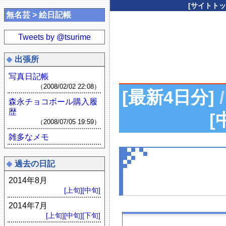
[サイトトッ
無名芸 > 絵日記帳
Tweets by @tsurime
出張所
写真日記帳
（2008/02/02 22:08）
[最新4日分]
/
森永チョコボール購入履
歴
[
（2008/07/05 19:59）
雑多なメモ
過去の日記
2014年8月
[上旬]
[中旬]
2014年7月
[上旬]
[中旬]
[下旬]