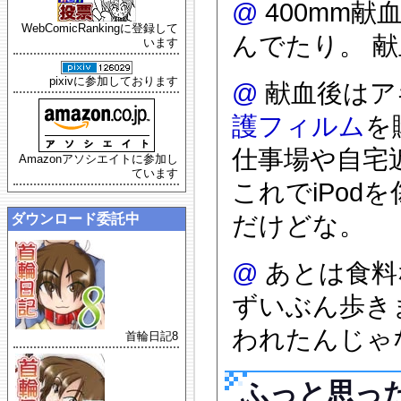
@
400mm
WebComicRankingに登録して
んでたり。 献
います
pixivに参加しております
@
献血後はア
護フィルム
を
仕事場や自宅
Amazonアソシエイトに参加し
ています
これでiPo
ダウンロード委託中
だけどな。
@
あとは食料
ずいぶん歩き
われたんじゃな
首輪日記8
ふっと思っ