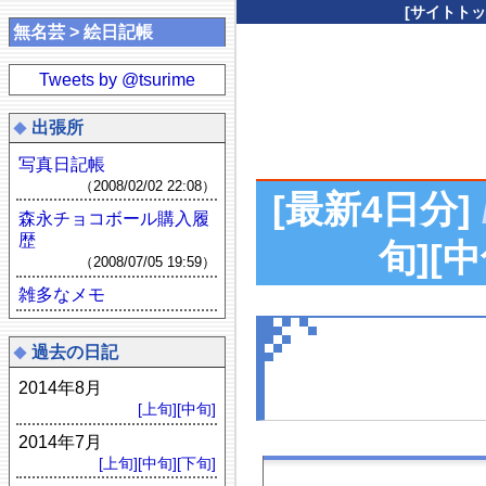
[サイトトッ
無名芸 > 絵日記帳
Tweets by @tsurime
出張所
写真日記帳
（2008/02/02 22:08）
[最新4日分]
森永チョコボール購入履
歴
旬]
[中
（2008/07/05 19:59）
雑多なメモ
過去の日記
2014年8月
[上旬]
[中旬]
2014年7月
[上旬]
[中旬]
[下旬]