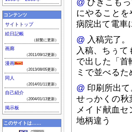
@
ひきこもっ
にやることを
コンテンツ
病院出て電車
サイトトップ
絵日記帳
@
入稿完了。
（頻繁に更新）
入稿、ちぅて
画廊
（2011/09/12更新）
で出した「首
漫画
（2013/08/05更新）
ミで並べるた
同人
（2014/01/11更新）
@
印刷所出て
自己紹介
せっかくの秋
（2004/01/13更新）
メイド献血セ
掲示板
地柄違う
このサイトは……