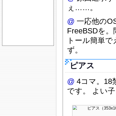
ぇ……。
@
一応他のO
FreeBSDを
トール簡単で
ず。
ピアス
@
4コマ。1
です。 よい