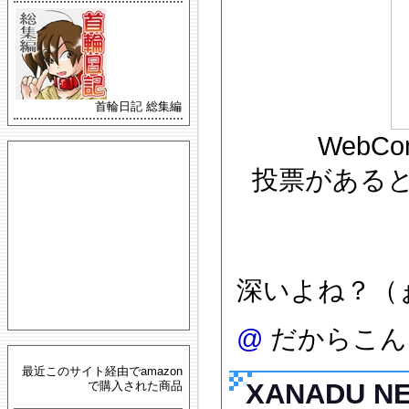
首輪日記 総集編
WebC
投票がある
深いよね？（
@
だからこん
最近このサイト経由でamazon
XANADU N
で購入された商品