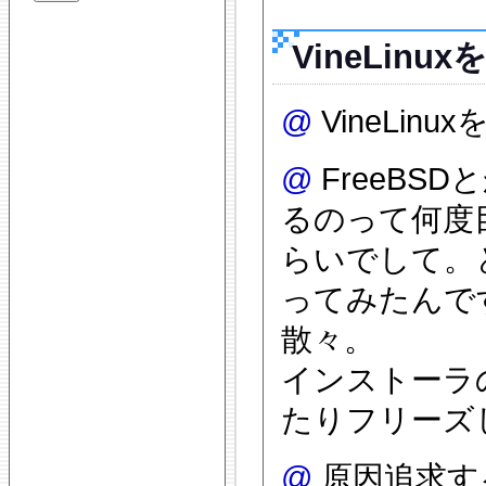
VineLin
@
VineLi
@
FreeBS
るのって何度
らいでして。
ってみたんで
散々。
インストーラ
たりフリーズ
@
原因追求す