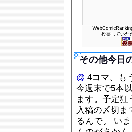
WebComicRan
投票していた
その他今日
@
4コマ、も
今週末で5本
ます。予定狂う
入稿の〆切ま
るんで。 い
んのがあかん