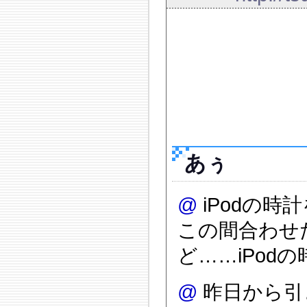
あぅ
@
iPodの
この間合わせ
ど……iPod
@
昨日から引