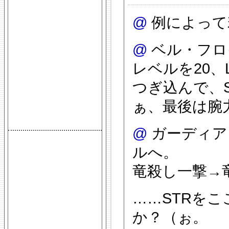
@
例によって
@
ベル・フロ
レベルを20、L
つぎ込んで、S
ぁ、最後は腕力
@
ガーディア
ルへ。
竜殺し一撃→
……STRを
か？（ぉ。