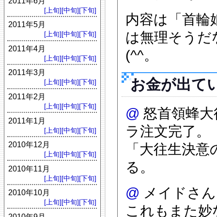
2011年6月
[上旬]
[中旬]
[下旬]
内容は「首輪
2011年5月
は無理そうだ
[上旬]
[中旬]
[下旬]
2011年4月
(^^。
[上旬]
[中旬]
[下旬]
2011年3月
お金が出て
[上旬]
[中旬]
[下旬]
2011年2月
[上旬]
[中旬]
[下旬]
@
怒首領蜂大
2011年1月
ラ注文完了。
[上旬]
[中旬]
[下旬]
2010年12月
「大往生決意
[上旬]
[中旬]
[下旬]
る。
2010年11月
[上旬]
[中旬]
[下旬]
@
メイドさん
2010年10月
[上旬]
[中旬]
[下旬]
これもまた妙
2010年9月