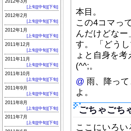
2012年3月
[上旬]
[中旬]
[下旬]
本目。
2012年2月
この4コマっ
[上旬]
[中旬]
[下旬]
2012年1月
んだけどなー
[上旬]
[中旬]
[下旬]
す。 「どう
2011年12月
[上旬]
[中旬]
[下旬]
ょと自身を考
2011年11月
(^^;。
[上旬]
[中旬]
[下旬]
2011年10月
@
雨、降って
[上旬]
[中旬]
[下旬]
2011年9月
よ。
[上旬]
[中旬]
[下旬]
2011年8月
ごちゃごち
[上旬]
[中旬]
[下旬]
2011年7月
[上旬]
[中旬]
[下旬]
ここにいろい