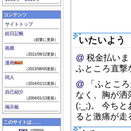
コンテンツ
サイトトップ
絵日記帳
いたいよう
（頻繁に更新）
画廊
（2011/09/12更新）
@
税金払いま
漫画
ふところ直撃
（2013/08/05更新）
同人
@
「ふところ
（2014/01/11更新）
自己紹介
なく、胸が洒
（2004/01/13更新）
(:_;)。 
掲示板
ると激痛が走
このサイトは……